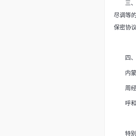
三
尽调等
保密协
四
内
周
呼
特