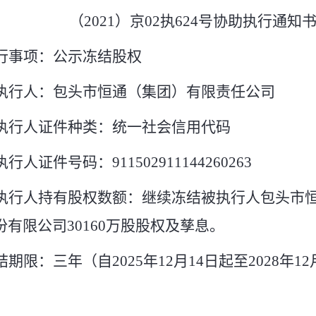
（
2021）京02执624号
协助执行通知
行事项：
公示冻结股权
执行人：
包头市恒通（集团）有限责任公司
执行人
证件种类
：
统一社会信用代码
执行人证件号码：
911502911144260263
执行人持有股权数额：继续冻结被执行人包头市
份有限公司
30160万股股权及孳息。
结期限
：
三年
（
自
202
5
年
12
月
14
日
起
至
202
8
年
12