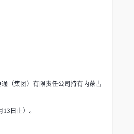
书
恒通（集团）有限责任公司持有内蒙古
月13
日
止）
。