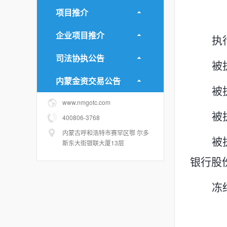
项目推介
企业项目推介
执
司法协执公告
被
内蒙金资交易公告
被
www.nmgotc.com
被
400806-3768
内蒙古呼和浩特市赛罕区鄂 尔多
被
斯东大街银联大厦13层
银行股
冻