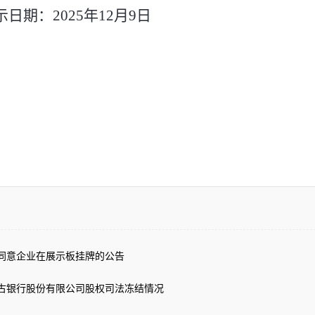
示日期：
202
5
年
12
月
9
日
同意企业在展示板挂牌的公告
古银行股份有限公司股权司法冻结情况